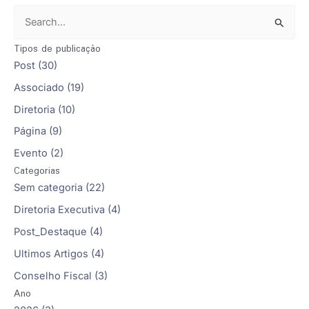
P
e
Tipos de publicação
s
Post (30)
q
Associado (19)
u
Diretoria (10)
i
Página (9)
s
Evento (2)
a
Categorias
r
Sem categoria (22)
p
Diretoria Executiva (4)
o
Post_Destaque (4)
r
Ultimos Artigos (4)
:
Conselho Fiscal (3)
Ano