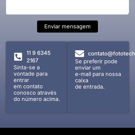
h
g
i
a
e
l
t
m
s
Enviar mensagem
A
p
p
11 9 6345
contato@fototech
2167
Se preferir pode
Sinta-se a
enviar um
vontade para
e-mail para nossa
entrar
caixa
em contato
de entrada.
conosco através
do número acima.