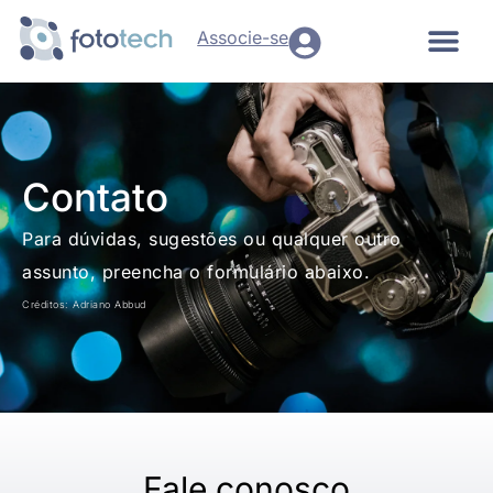
Ir
para
Associe-se
o
conteúdo
Contato
Para dúvidas, sugestões ou qualquer outro
assunto, preencha o formulário abaixo.
Créditos: Adriano Abbud
Fale conosco