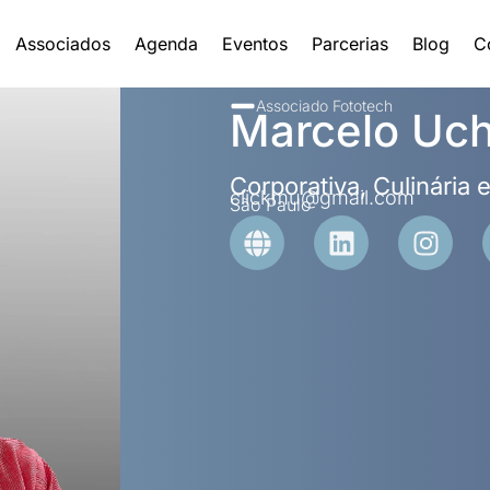
Associados
Agenda
Eventos
Parcerias
Blog
C
Associado Fototech
Marcelo Uc
Corporativa, Culinária
clickmu@gmail.com
São Paulo
G
L
I
l
i
n
o
n
s
b
k
t
e
e
a
d
g
i
r
n
a
m