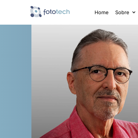
Ir
para
Home
Sobre
o
conteúdo